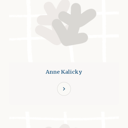
Anne Kalicky
chevron_right