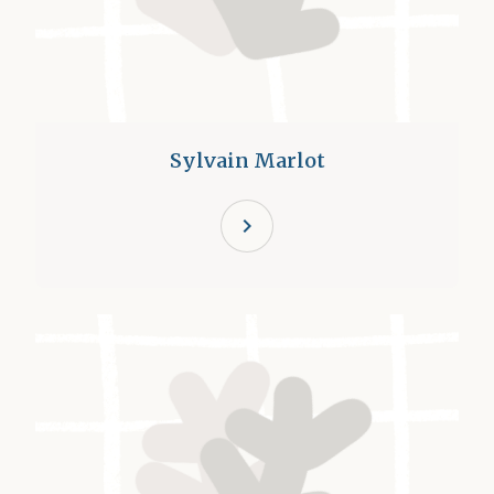
Sylvain Marlot
chevron_right