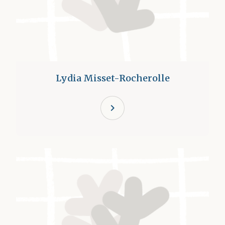
Lydia Misset-Rocherolle
chevron_right