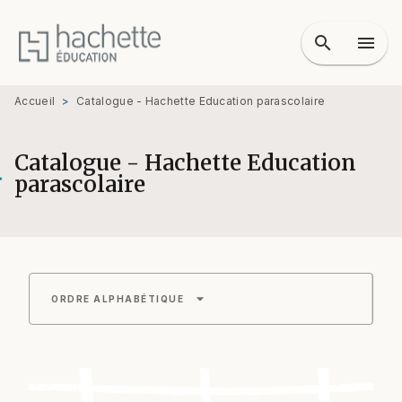
MENU
RECHERCHE
CONTENU
search
menu
PIED DE PAGE
Accueil
>
Catalogue - Hachette Education parascolaire
Catalogue - Hachette Education
parascolaire
arrow_drop_down
ORDRE ALPHABÉTIQUE