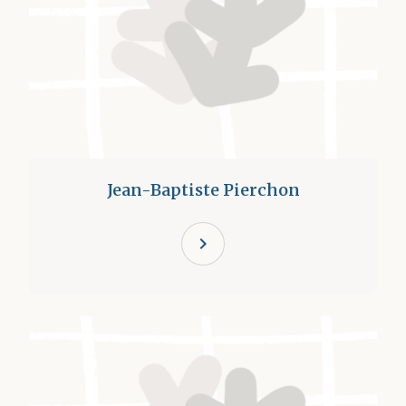
Jean-Baptiste Pierchon
chevron_right