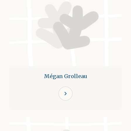
Mégan Grolleau
chevron_right