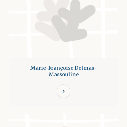
Marie-Françoise Delmas-
Massouline
chevron_right