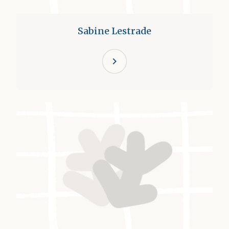
Sabine Lestrade
chevron_right