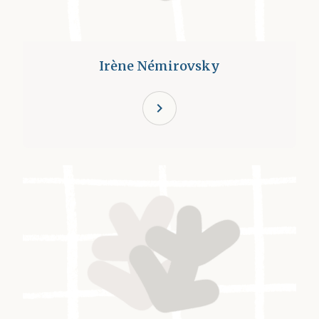
Irène Némirovsky
chevron_right