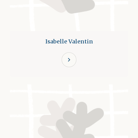
Isabelle Valentin
chevron_right