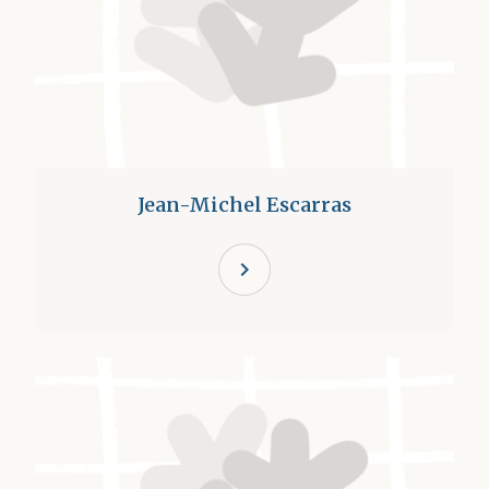
Jean-Michel Escarras
chevron_right