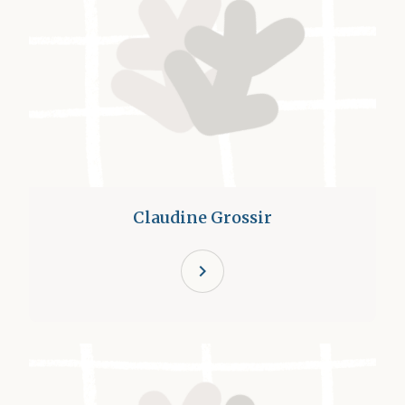
Claudine Grossir
chevron_right