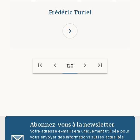
Frédéric Turiel
chevron_right
first_page
chevron_left
chevron_right
last_page
120
Abonnez-vous à la newsletter
Votre adresse e-mail sera uniquement utilisée pour
vous envoyer des informations sur les actualités