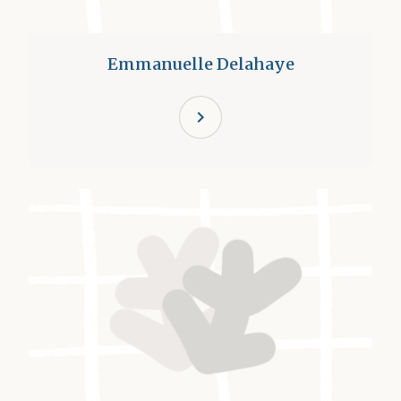
Emmanuelle Delahaye
chevron_right