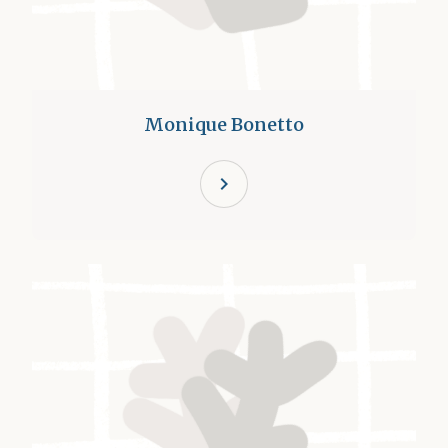
Monique Bonetto
chevron_right