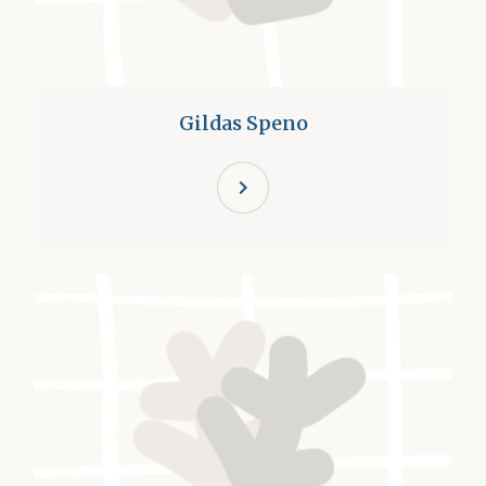
Gildas Speno
chevron_right