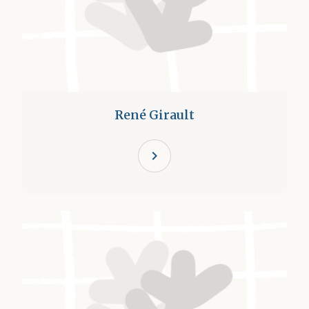
René Girault
chevron_right