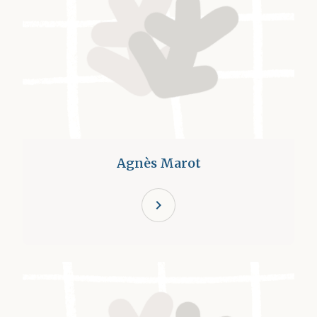
Agnès Marot
chevron_right