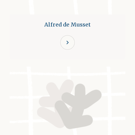
Alfred de Musset
chevron_right