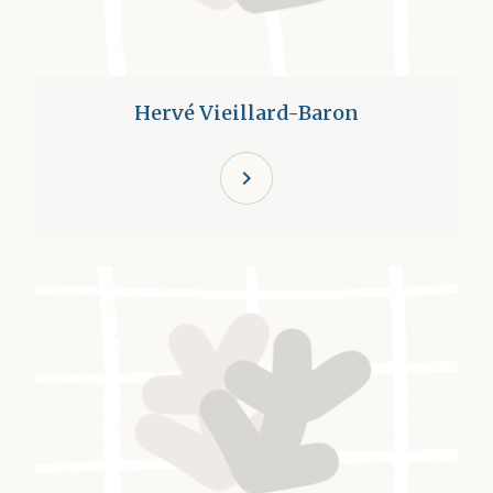
Hervé Vieillard-Baron
chevron_right