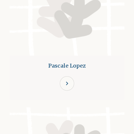
Pascale Lopez
chevron_right