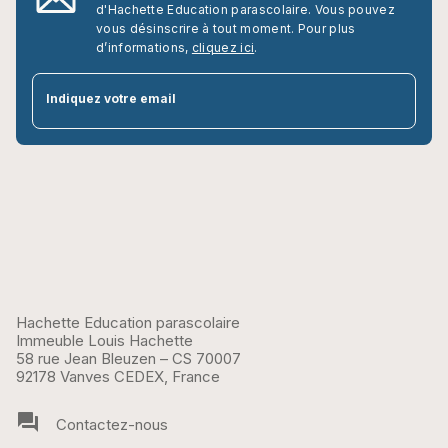
d'Hachette Education parascolaire. Vous pouvez
vous désinscrire à tout moment. Pour plus
d’informations,
cliquez ici
.
par
Indiquez votre email
Hachette Education parascolaire
Immeuble Louis Hachette
58 rue Jean Bleuzen – CS 70007
92178 Vanves CEDEX, France
question_answer
Contactez-nous