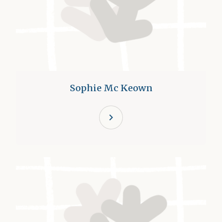
Sophie Mc Keown
chevron_right