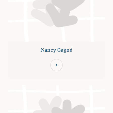
Nancy Gagné
chevron_right