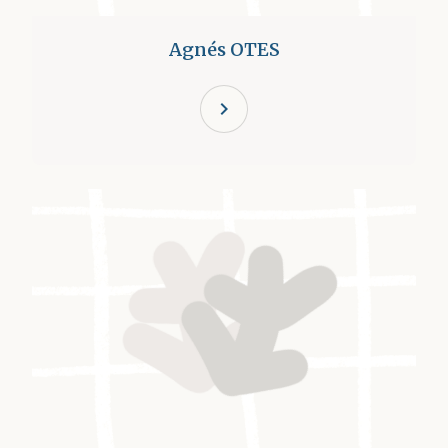
Agnés OTES
chevron_right