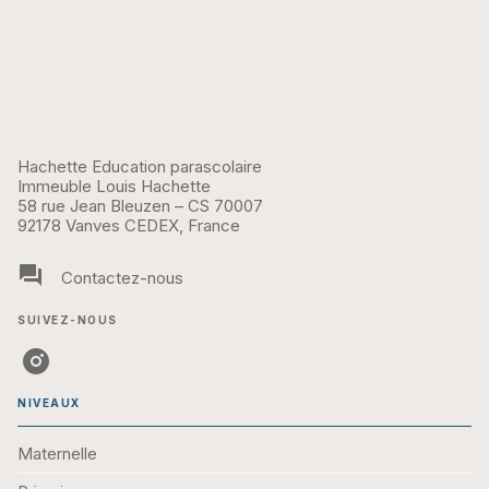
Hachette Education parascolaire
Immeuble Louis Hachette
58 rue Jean Bleuzen – CS 70007
92178 Vanves CEDEX, France
question_answer
Contactez-nous
SUIVEZ-NOUS
NIVEAUX
Maternelle