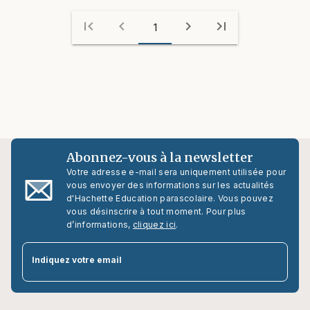
first_page
chevron_left
chevron_right
last_page
1
Abonnez-vous à la newsletter
Votre adresse e-mail sera uniquement utilisée pour
vous envoyer des informations sur les actualités
d'Hachette Education parascolaire. Vous pouvez
vous désinscrire à tout moment. Pour plus
d’informations,
cliquez ici
.
par
Indiquez votre email