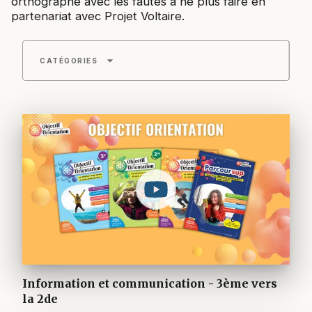
orthographe avec les fautes à ne plus faire en
partenariat avec Projet Voltaire.
arrow_drop_down
CATÉGORIES
Information et communication - 3ème vers
la 2de