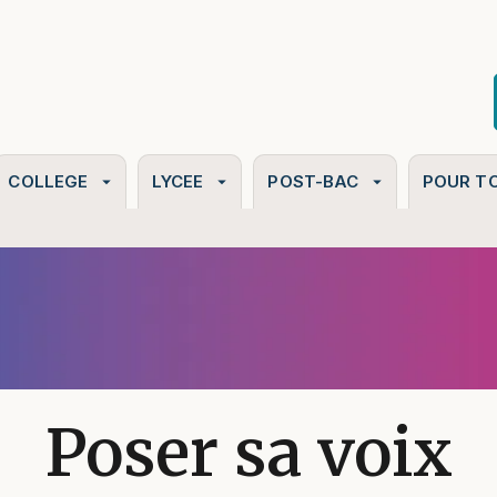
PIED DE PAGE
COLLEGE
LYCEE
POST-BAC
POUR T
arrow_drop_down
arrow_drop_down
arrow_drop_down
Poser sa voix