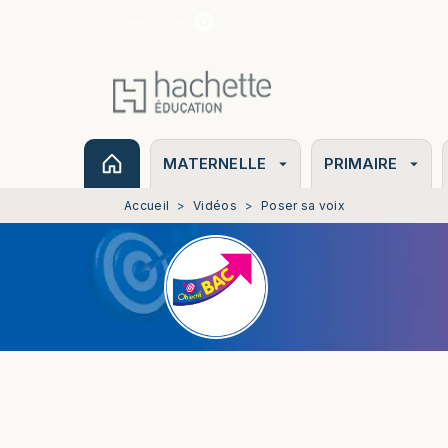
Suivez-nous
MENU
RECHERCHE
CONTENU
MATERNELLE
PRIMAIRE
arrow_drop_down
arrow_drop_down
Accueil
>
Vidéos
>
Poser sa voix