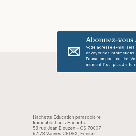
Abonnez-vous à
Votre adresse e-mail sera
envoyer des informations s
Education parascolaire. Vo
moment. Pour plus d’infor
Hachette Education parascolaire
Immeuble Louis Hachette
58 rue Jean Bleuzen – CS 70007
92178 Vanves CEDEX, France