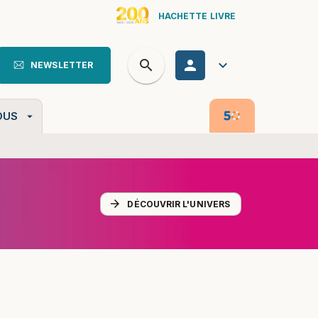
HACHETTE LIVRE
search
personn
keyboard_arrow_down
NEWSLETTER
search
OUS
arrow_drop_down
arrow_forward
DÉCOUVRIR L'UNIVERS