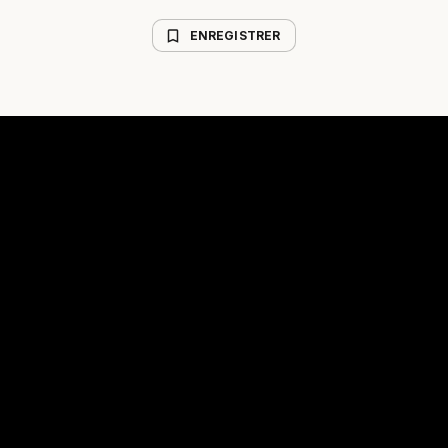
bookmark_border
ENREGISTRER