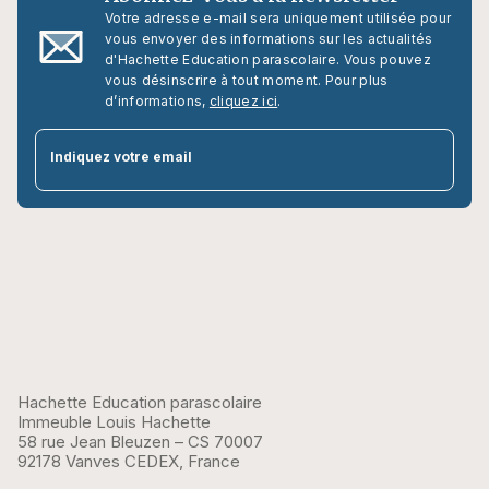
Votre adresse e-mail sera uniquement utilisée pour
vous envoyer des informations sur les actualités
d'Hachette Education parascolaire. Vous pouvez
vous désinscrire à tout moment. Pour plus
d’informations,
cliquez ici
.
par
Indiquez votre email
Hachette Education parascolaire
Immeuble Louis Hachette
58 rue Jean Bleuzen – CS 70007
92178 Vanves CEDEX, France