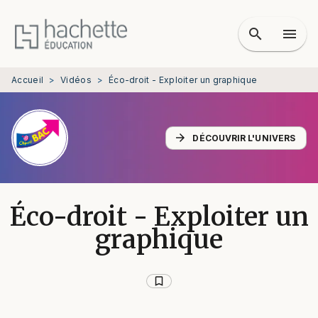
MENU
RECHERCHE
CONTENU
search
menu
PIED DE PAGE
Accueil
>
Vidéos
>
Éco-droit - Exploiter un graphique
arrow_forward
DÉCOUVRIR L'UNIVERS
Éco-droit - Exploiter un
graphique
bookmark_border