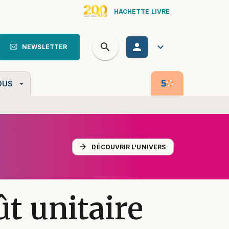
HACHETTE LIVRE
search
personn
keyboard_arrow_down
NEWSLETTER
search
OUS
arrow_drop_down
arrow_forward
DÉCOUVRIR L'UNIVERS
ût unitaire