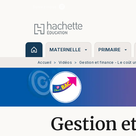
Suivez-nous
MENU
RECHERCHE
CONTENU
MATERNELLE
PRIMAIRE
arrow_drop_down
arrow_drop_down
Accueil
>
Vidéos
>
Gestion et finance - Le coût 
Gestion et