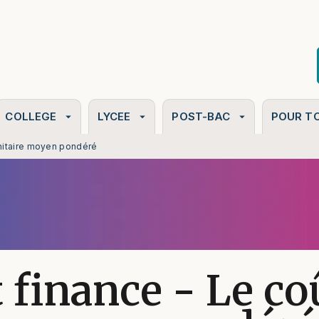
PIED DE PAGE
COLLEGE
LYCEE
POST-BAC
POUR T
arrow_drop_down
arrow_drop_down
arrow_drop_down
unitaire moyen pondéré
 finance - Le co