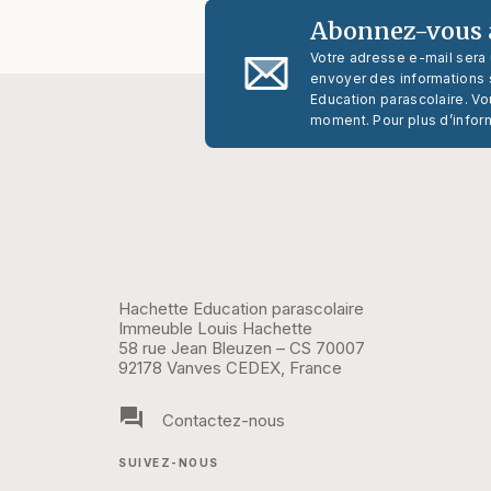
Abonnez-vous à
Votre adresse e-mail sera
envoyer des informations s
Education parascolaire. Vo
moment. Pour plus d’infor
Hachette Education parascolaire
Immeuble Louis Hachette
58 rue Jean Bleuzen – CS 70007
92178 Vanves CEDEX, France
question_answer
Contactez-nous
SUIVEZ-NOUS