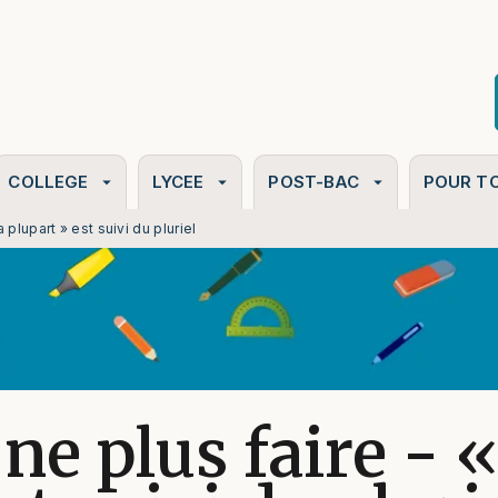
PIED DE PAGE
COLLEGE
LYCEE
POST-BAC
POUR T
arrow_drop_down
arrow_drop_down
arrow_drop_down
a plupart » est suivi du pluriel
 ne plus faire - «