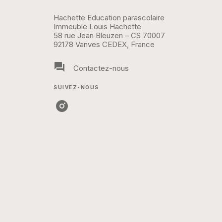
Hachette Education parascolaire
Immeuble Louis Hachette
58 rue Jean Bleuzen – CS 70007
92178 Vanves CEDEX, France
question_answer
Contactez-nous
SUIVEZ-NOUS