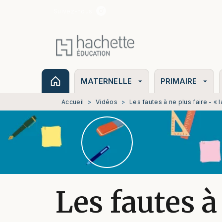
Suivez-nous
MENU
RECHERCHE
CONTENU
MATERNELLE
PRIMAIRE
arrow_drop_down
arrow_drop_down
Accueil
>
Vidéos
>
Les fautes à ne plus faire - « l
Les fautes à