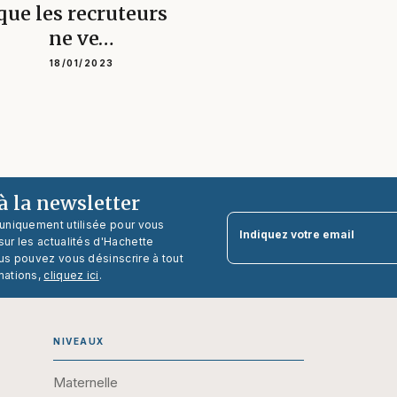
que les recruteurs
ne ve…
18/01/2023
 la newsletter
 uniquement utilisée pour vous
Indiquez votre email
ur les actualités d'Hachette
us pouvez vous désinscrire à tout
mations,
cliquez ici
.
NIVEAUX
Maternelle