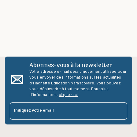
Abonnez-vous à la newsletter
Votre adresse e-mail sera uniquement utilisée pour
vous envoyer des informations sur les actualités
d'Hachette Education parascolaire. Vous pouvez
vous désinscrire à tout moment. Pour plus
d’informations,
cliquez ici
.
par
Indiquez votre email