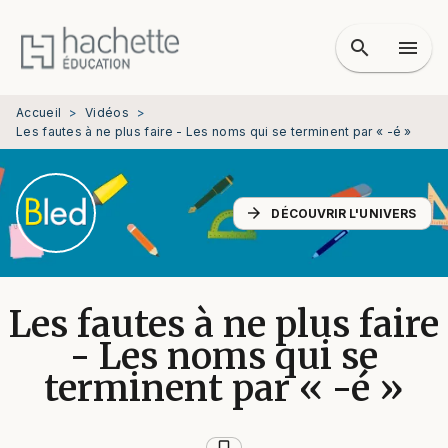
MENU
RECHERCHE
CONTENU
search
menu
PIED DE PAGE
Accueil
>
Vidéos
>
Les fautes à ne plus faire - Les noms qui se terminent par « -é »
arrow_forward
DÉCOUVRIR L'UNIVERS
Les fautes à ne plus faire
- Les noms qui se
terminent par « -é »
bookmark_border