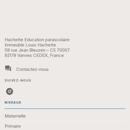
Hachette Education parascolaire
Immeuble Louis Hachette
58 rue Jean Bleuzen – CS 70007
92178 Vanves CEDEX, France
question_answer
Contactez-nous
SUIVEZ-NOUS
NIVEAUX
Maternelle
Primaire