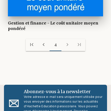
Gestion et finance - Le coût unitaire moyen
pondéré
first_page
chevron_left
chevron_right
last_page
4
Abonnez-vous à la newsletter
Votre adresse e-mail sera uniquement utilisée pour
vous envoyer des informations sur les actualités
d'Hachette Education parascolaire. Vous pouvez
vous désinscrire à tout moment. Pour plus