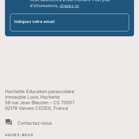
d’informations,
cliquez ici
.
par
Indiquez votre email
Hachette Education parascolaire
Immeuble Louis Hachette
58 rue Jean Bleuzen – CS 70007
92178 Vanves CEDEX, France
question_answer
Contactez-nous
SUIVEZ-NOUS