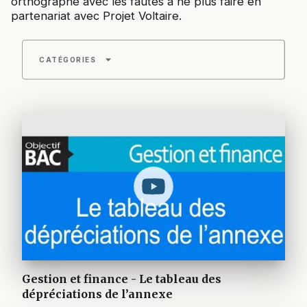
orthographe avec les fautes à ne plus faire en
partenariat avec Projet Voltaire.
arrow_drop_down
CATÉGORIES
Gestion et finance - Le tableau des
dépréciations de l’annexe