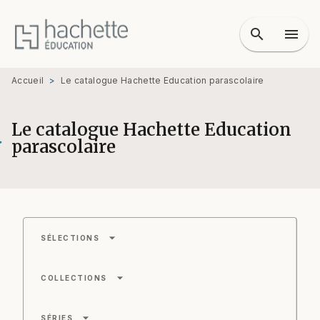
MENU
RECHERCHE
CONTENU
search
menu
PIED DE PAGE
Accueil
>
Le catalogue Hachette Education parascolaire
Le catalogue Hachette Education
parascolaire
arrow_drop_down
SÉLECTIONS
arrow_drop_down
COLLECTIONS
arrow_drop_down
SÉRIES