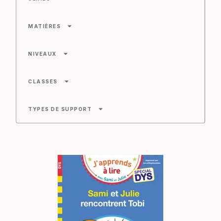
arrow_drop_down
MATIÈRES
arrow_drop_down
NIVEAUX
arrow_drop_down
CLASSES
arrow_drop_down
TYPES DE SUPPORT