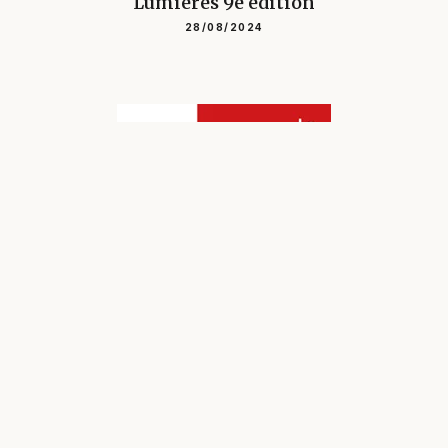
Lumières 9e édition
28/08/2024
POST-BAC
Les Fondamentaux - La