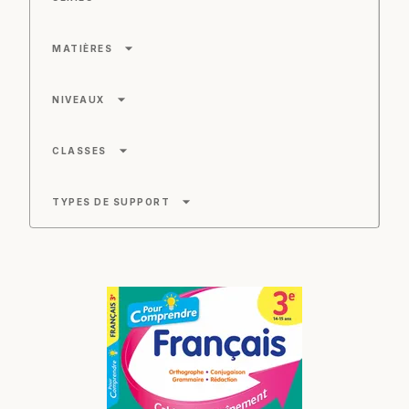
arrow_drop_down
MATIÈRES
arrow_drop_down
NIVEAUX
arrow_drop_down
CLASSES
arrow_drop_down
TYPES DE SUPPORT