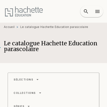
MENU
RECHERCHE
CONTENU
search
menu
PIED DE PAGE
Accueil
>
Le catalogue Hachette Education parascolaire
Le catalogue Hachette Education
parascolaire
arrow_drop_down
SÉLECTIONS
arrow_drop_down
COLLECTIONS
arrow_drop_down
SÉRIES