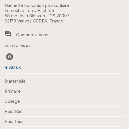
Hachette Education parascolaire
Immeuble Louis Hachette
58 rue Jean Bleuzen – CS 70007
92178 Vanves CEDEX, France
question_answer
Contactez-nous
SUIVEZ-NOUS
NIVEAUX
Maternelle
Primaire
Collège
Post Bac
Pour tous