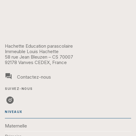
Hachette Education parascolaire
Immeuble Louis Hachette
58 rue Jean Bleuzen – CS 70007
92178 Vanves CEDEX, France
question_answer
Contactez-nous
SUIVEZ-NOUS
NIVEAUX
Maternelle