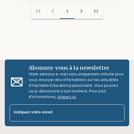
first_page
chevron_left
chevron_right
last_page
1
Abonnez-vous à la newsletter
Votre adresse e-mail sera uniquement utilisée pour
vous envoyer des informations sur les actualités
d'Hachette Education parascolaire. Vous pouvez
vous désinscrire à tout moment. Pour plus
d’informations,
cliquez ici
.
par
Indiquez votre email