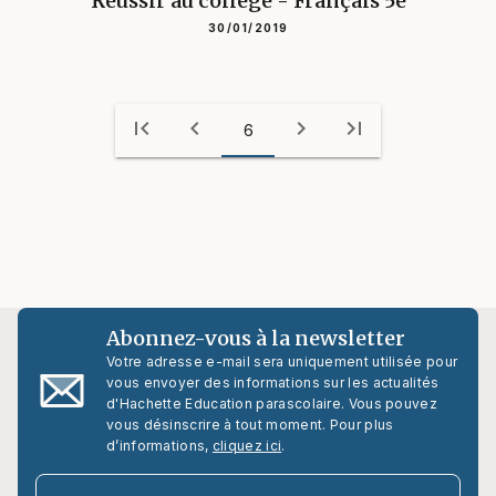
Réussir au collège - Français 5e
30/01/2019
first_page
chevron_left
chevron_right
last_page
6
Abonnez-vous à la newsletter
Votre adresse e-mail sera uniquement utilisée pour
vous envoyer des informations sur les actualités
d'Hachette Education parascolaire. Vous pouvez
vous désinscrire à tout moment. Pour plus
d’informations,
cliquez ici
.