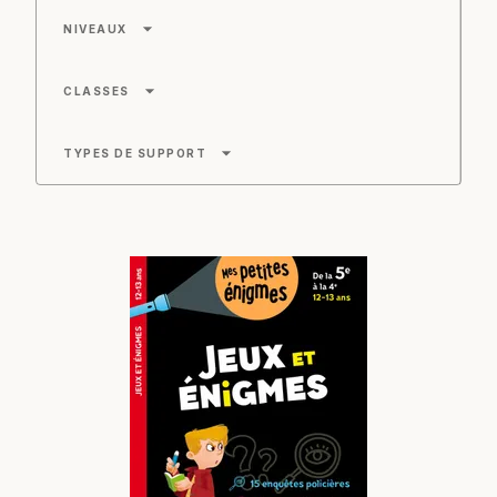
arrow_drop_down
NIVEAUX
arrow_drop_down
CLASSES
arrow_drop_down
TYPES DE SUPPORT