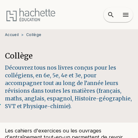
MENU
RECHERCHE
CONTENU
search
menu
PIED DE PAGE
Accueil
>
Collège
Collège
Découvrez tous nos livres conçus pour les
collégiens, en 6e, 5e, 4e et 3e, pour
accompagner tout au long de l’année leurs
révisions dans toutes les matières (français,
maths, anglais, espagnol, Histoire-géographie,
SVT et Physique-chimie).
Les cahiers d'exercices ou les ouvrages
d'entraînement tout-en-un permettent de revoir