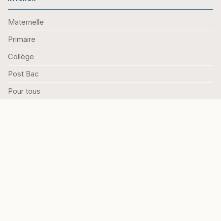
Maternelle
Primaire
Collège
Post Bac
Pour tous
Tous les livres
EN CE MOMENT
Nouveautés
À paraitre
Meilleures ventes
Sélections