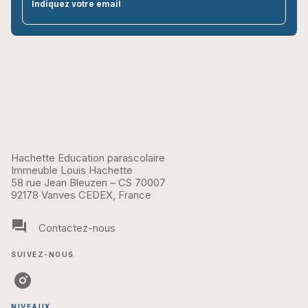
par
Indiquez votre email
Hachette Education parascolaire
Immeuble Louis Hachette
58 rue Jean Bleuzen – CS 70007
92178 Vanves CEDEX, France
question_answer
Contactez-nous
SUIVEZ-NOUS
NIVEAUX