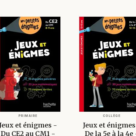
PRIMAIRE
COLLÈGE
Jeux et énigmes -
Jeux et énigmes
Du CE2 au CM1 -
De la 5e à la 4e 