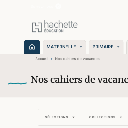
Suivez-nous
MENU
RECHERCHE
CONTENU
MATERNELLE
PRIMAIRE
arrow_drop_down
arrow_drop_down
Accueil
>
Nos cahiers de vacances
Nos cahiers de vacan
arrow_drop_down
arrow_drop_down
SÉLECTIONS
COLLECTIONS