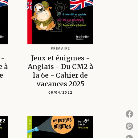
PRIMAIRE
 -
Jeux et énigmes -
e à
Anglais - Du CM2 à
e
la 6e - Cahier de
vacances 2025
06/04/2022
P
P