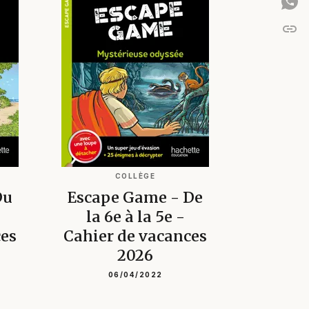
link
C
COLLÈGE
Du
Escape Game - De
la 6e à la 5e -
ces
Cahier de vacances
2026
06/04/2022