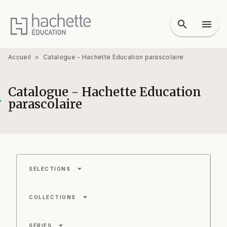
MENU
RECHERCHE
CONTENU
search
menu
PIED DE PAGE
Accueil
>
Catalogue - Hachette Education parascolaire
Catalogue - Hachette Education
parascolaire
arrow_drop_down
SÉLECTIONS
arrow_drop_down
COLLECTIONS
arrow_drop_down
SÉRIES