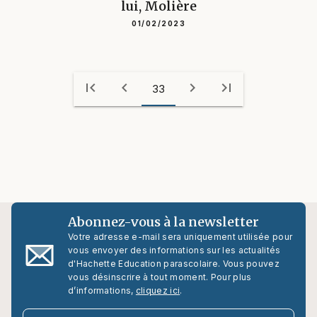
lui, Molière
01/02/2023
first_page
chevron_left
chevron_right
last_page
33
Abonnez-vous à la newsletter
Votre adresse e-mail sera uniquement utilisée pour
vous envoyer des informations sur les actualités
d'Hachette Education parascolaire. Vous pouvez
vous désinscrire à tout moment. Pour plus
d’informations,
cliquez ici
.