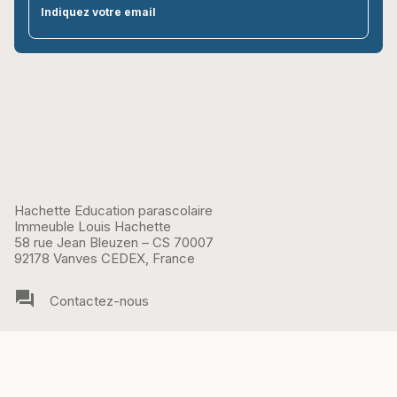
par
Indiquez votre email
Hachette Education parascolaire
Immeuble Louis Hachette
58 rue Jean Bleuzen – CS 70007
92178 Vanves CEDEX, France
question_answer
Contactez-nous
SUIVEZ-NOUS