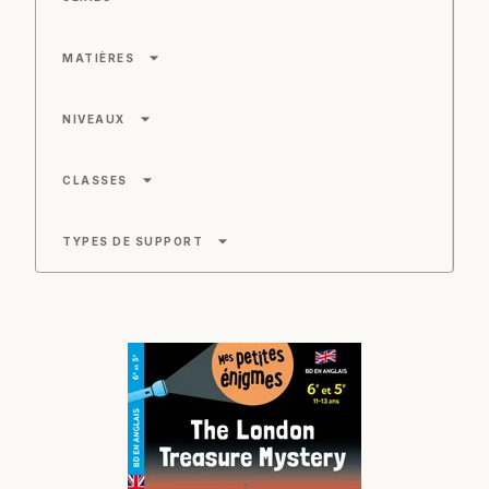
arrow_drop_down
MATIÈRES
arrow_drop_down
NIVEAUX
arrow_drop_down
CLASSES
arrow_drop_down
TYPES DE SUPPORT